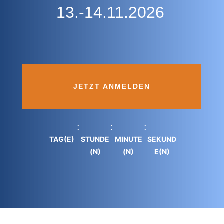
13.-14.11.2026
JETZT ANMELDEN
:
:
:
TAG(E)
STUNDE
MINUTE
SEKUND
(N)
(N)
E(N)